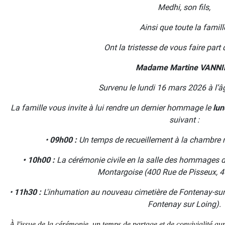
Medhi, son fils,
Ainsi que toute la famill
Ont la tristesse de vous faire part
Madame Martine VANNI
Survenu le lundi 16 mars 2026 à l’â
La famille vous invite à lui rendre un dernier hommage le
lun
suivant :
•
09h00 :
Un temps de recueillement à la chambre 
• 10h00 :
La cérémonie civile en la salle des hommages 
Montargoise (400 Rue de Pisseux, 4
•
11h30 :
L'inhumation au nouveau cimetière de Fontenay-su
Fontenay sur Loing).
À l'issue de la cérémonie, un temps de partage et de convivialité aur