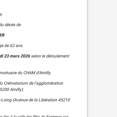
e,
 du décès de
ER
ge de 62 ans.
di 23 mars 2026
selon le déroulement
mortuaire du CHAM d'Amilly.
du Crématorium de l'agglomération
5200 Amilly).
r-Loing
(Avenue de la Libération 45210
a lieu à la salle des fêtes de Fontenay-sur-