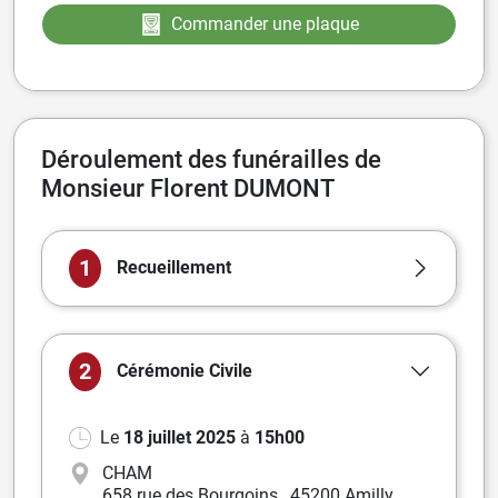
Commander une plaque
Déroulement des funérailles de
Monsieur Florent DUMONT
1
Recueillement
2
Cérémonie
Civile
Le
18 juillet 2025
à
15h00
CHAM
658 rue des Bourgoins
,
45200 Amilly